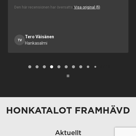
Den här recensionen har översatts
•
Visa original (fi)
Ville Ranta
VR
Espoo
Page 5 of 18
5 / 18
HONKATALOT FRAMHÄVD
Aktuellt