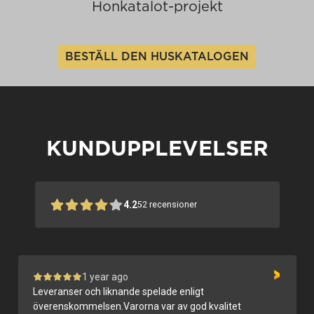
Honkatalot-projekt
BESTÄLL DEN HUSKATALOGEN
KUNDUPPLEVELSER
4.2
52
recensioner
1 year ago
Hussäljaren Jääskeläinen, ramgruppen och kvaliteten
på produkterna i allmänhet.