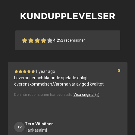
KUNDUPPLEVELSER
4.2
52
recensioner
1 year ago
Hussäljaren Jääskeläinen, ramgruppen och kvaliteten
på produkterna i allmänhet.
Den här recensionen har översatts
•
Visa original (fi)
Ville Ranta
VR
Espoo