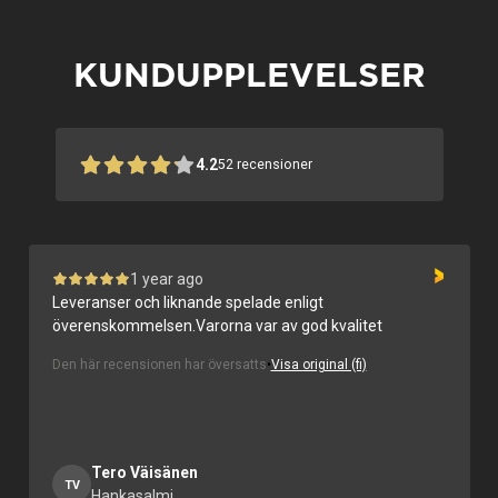
KUNDUPPLEVELSER
4.2
52
recensioner
1 year ago
Hussäljaren Jääskeläinen, ramgruppen och kvaliteten
på produkterna i allmänhet.
Den här recensionen har översatts
•
Visa original (fi)
Ville Ranta
VR
Espoo