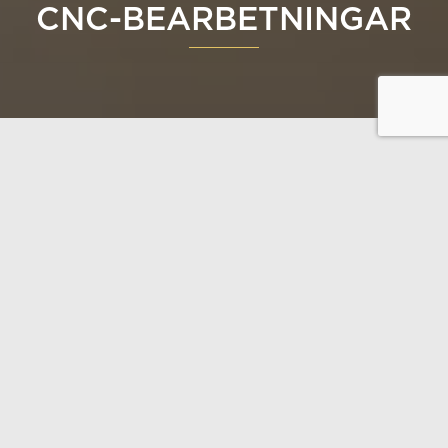
CNC-BEARBETNINGAR
På
vår fabrik
i Töysä använder vi den mest moderna
träbearbetningsteknologin i världen, inklusive
Hundegger K2i-specialmaskinen
, som vi var de
första tillverkarna att införskaffa i Finland. Vi tillverkar
lamelltimret och limträet med den innovativa
Rotoles-tekniken
.