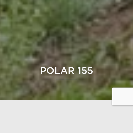
POLAR 155
Polar 155 är ett hus designat för en sluttning, där
man har satsat på ett generöst kök-, mat- och
vardagsutrymme. Dessa utrymmen är ljusa och