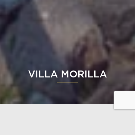
VILLA MORILLA
Villa Morillans exteriör har inspirerats av en skidstuga
passande för norra landskap, där långa taköverhäng
skapar en skyddad atmosfär. Utrymmena är öppna