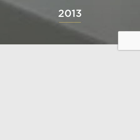
2013
År 2013 ökade vår omsättning med 12% jämfört med
föregående år. Normalt sett går över hälften av vår
omsättning till export, men under 2013 levererade vi
fler hus i Finland än till resten av världen. Genom
åren har vi levererat nästan tiotusen byggnader. Våra
kunders drömmar har inspirerat oss att överträffa
gränserna för vanligt byggande. Varje hus är unikt.