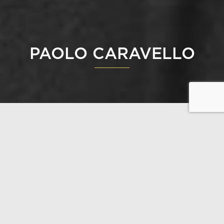
PAOLO CARAVELLO
Den italienska arkitekten Paolo Caravello flyttade till
Finland år 2011 och grundade sin egen designstudio.
Han har arbetat som designer sedan 2003 och
byggt upp sin karriär i England, där han varit
involverad i flera utvecklingsprojekt, från
högprofilerade bostadsområden till privata projekt.
Vi är glada att kunna presentera hans Studio Void-
kollektion som en del av vårt sortiment.